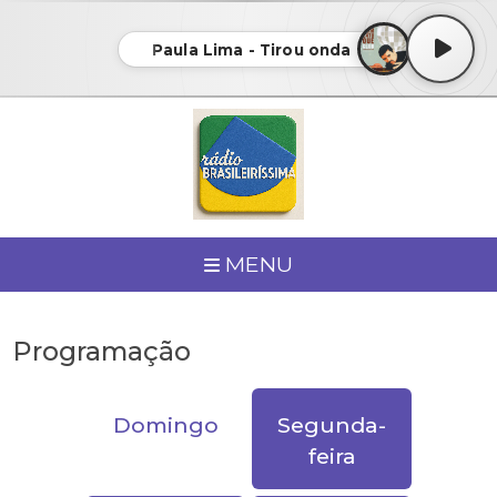
Paula Lima - Tirou onda
MENU
Programação
Domingo
Segunda-
feira